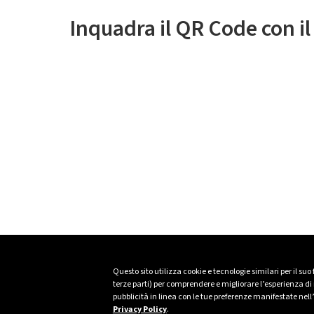
Inquadra il QR Code con i
Questo sito utilizza cookie e tecnologie similari per il suo
terze parti) per comprendere e migliorare l’esperienza di n
pubblicità in linea con le tue preferenze manifestate nell
Privacy Policy
.