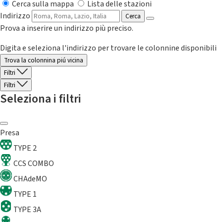
Cerca sulla mappa
Lista delle stazioni
Indirizzo
Cerca
Prova a inserire un indirizzo più preciso.
Digita e seleziona l'indirizzo per trovare le colonnine disponibili
Trova la colonnina piú vicina
Filtri
Filtri
Seleziona i filtri
Presa
TYPE 2
CCS COMBO
CHAdeMO
TYPE 1
TYPE 3A