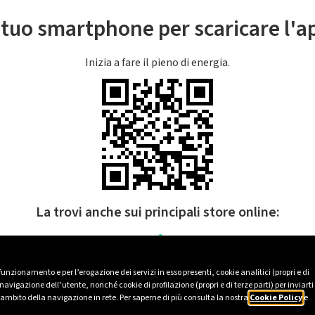
l tuo smartphone per scaricare l'
Inizia a fare il pieno di energia.
La trovi anche sui principali store online:
 funzionamento e per l’erogazione dei servizi in esso presenti, cookie analitici (propri e di
avigazione dell’utente, nonché cookie di profilazione (propri e di terze parti) per inviarti
’ambito della navigazione in rete. Per saperne di più consulta la nostra
Cookie Policy
e