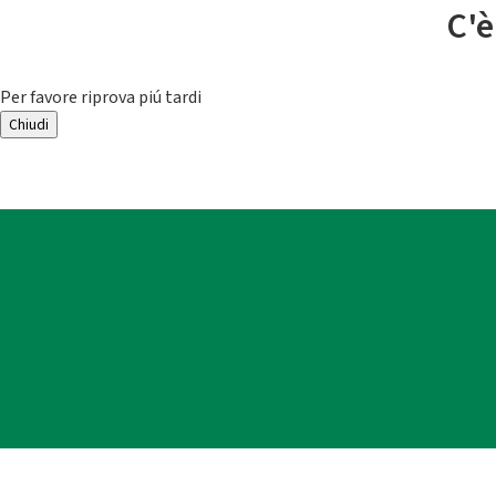
C'è
Per favore riprova piú tardi
Chiudi