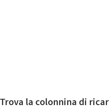
Il
Mappa colonnine di ricarica auto elettriche
Trova la colonnina di ricar