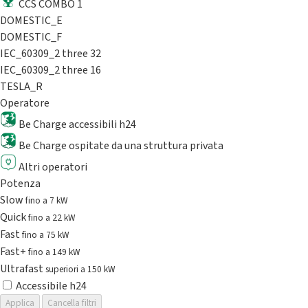
CCS COMBO 1
DOMESTIC_E
DOMESTIC_F
IEC_60309_2 three 32
IEC_60309_2 three 16
TESLA_R
Operatore
Be Charge accessibili h24
Be Charge ospitate da una struttura privata
Altri operatori
Potenza
Slow
fino a 7 kW
Quick
fino a 22 kW
Fast
fino a 75 kW
Fast+
fino a 149 kW
Ultrafast
superiori a 150 kW
Accessibile h24
Applica
Cancella filtri