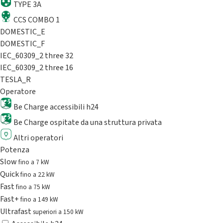
TYPE 3A
CCS COMBO 1
DOMESTIC_E
DOMESTIC_F
IEC_60309_2 three 32
IEC_60309_2 three 16
TESLA_R
Operatore
Be Charge accessibili h24
Be Charge ospitate da una struttura privata
Altri operatori
Potenza
Slow
fino a 7 kW
Quick
fino a 22 kW
Fast
fino a 75 kW
Fast+
fino a 149 kW
Ultrafast
superiori a 150 kW