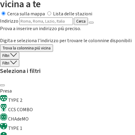
vicina a te
Cerca sulla mappa
Lista delle stazioni
Indirizzo
Cerca
Prova a inserire un indirizzo più preciso.
Digita e seleziona l'indirizzo per trovare le colonnine disponibili
Trova la colonnina piú vicina
Filtri
Filtri
Seleziona i filtri
Presa
TYPE 2
CCS COMBO
CHAdeMO
TYPE 1