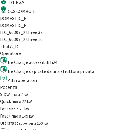
TYPE 3A
CCS COMBO 1
DOMESTIC_E
DOMESTIC_F
IEC_60309_2 three 32
IEC_60309_2 three 16
TESLA_R
Operatore
Be Charge accessibili h24
Be Charge ospitate da una struttura privata
Altri operatori
Potenza
Slow
fino a 7 kW
Quick
fino a 22 kW
Fast
fino a 75 kW
Fast+
fino a 149 kW
Ultrafast
superiori a 150 kW