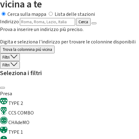
vicina a te
Cerca sulla mappa
Lista delle stazioni
Indirizzo
Cerca
Prova a inserire un indirizzo più preciso.
Digita e seleziona l'indirizzo per trovare le colonnine disponibili
Trova la colonnina piú vicina
Filtri
Filtri
Seleziona i filtri
Presa
TYPE 2
CCS COMBO
CHAdeMO
TYPE 1