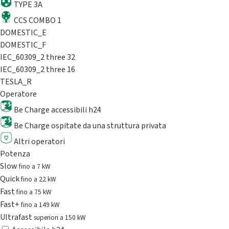
TYPE 3A
CCS COMBO 1
DOMESTIC_E
DOMESTIC_F
IEC_60309_2 three 32
IEC_60309_2 three 16
TESLA_R
Operatore
Be Charge accessibili h24
Be Charge ospitate da una struttura privata
Altri operatori
Potenza
Slow
fino a 7 kW
Quick
fino a 22 kW
Fast
fino a 75 kW
Fast+
fino a 149 kW
Ultrafast
superiori a 150 kW