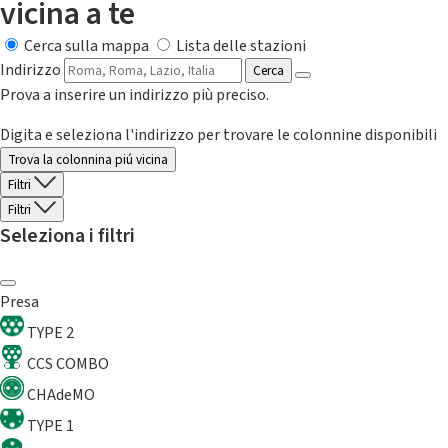
vicina a te
Cerca sulla mappa
Lista delle stazioni
Indirizzo
Cerca
Prova a inserire un indirizzo più preciso.
Digita e seleziona l'indirizzo per trovare le colonnine disponibili
Trova la colonnina piú vicina
Filtri
Filtri
Seleziona i filtri
Presa
TYPE 2
CCS COMBO
CHAdeMO
TYPE 1