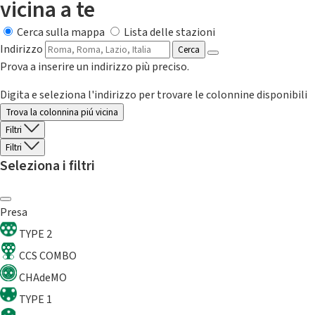
vicina a te
Cerca sulla mappa
Lista delle stazioni
Indirizzo
Cerca
Prova a inserire un indirizzo più preciso.
Digita e seleziona l'indirizzo per trovare le colonnine disponibili
Trova la colonnina piú vicina
Filtri
Filtri
Seleziona i filtri
Presa
TYPE 2
CCS COMBO
CHAdeMO
TYPE 1