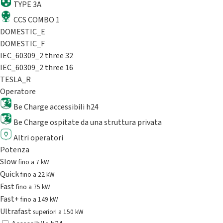
TYPE 3A
CCS COMBO 1
DOMESTIC_E
DOMESTIC_F
IEC_60309_2 three 32
IEC_60309_2 three 16
TESLA_R
Operatore
Be Charge accessibili h24
Be Charge ospitate da una struttura privata
Altri operatori
Potenza
Slow
fino a 7 kW
Quick
fino a 22 kW
Fast
fino a 75 kW
Fast+
fino a 149 kW
Ultrafast
superiori a 150 kW