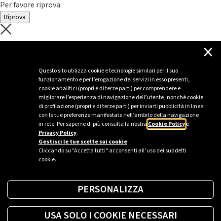
Per favore riprova.
Riprova
C'è un problema con il recupero dei
×
dati.
Questo sito utilizza cookie e tecnologie similari per il suo
funzionamento e per l’erogazione dei servizi in esso presenti,
Per favore riprova piú tardi
cookie analitici (propri e di terze parti) per comprendere e
migliorare l’esperienza di navigazione dell’utente, nonché cookie
Chiudi
di profilazione (propri e di terze parti) per inviarti pubblicità in linea
con le tue preferenze manifestate nell’ambito della navigazione
in rete. Per saperne di più consulta la nostra
Cookie Policy
e
Privacy Policy
.
Sei un’azienda o una PA?
Gestisci le tue scelte sui cookie
.
Cliccando su "Accetta tutti" acconsenti all’uso dei suddetti
cookie.
Trova la soluzione più giusta per te.
PERSONALIZZA
Richiedi una colonnina
USA SOLO I COOKIE NECESSARI