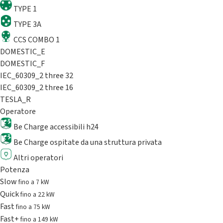
TYPE 1
TYPE 3A
CCS COMBO 1
DOMESTIC_E
DOMESTIC_F
IEC_60309_2 three 32
IEC_60309_2 three 16
TESLA_R
Operatore
Be Charge accessibili h24
Be Charge ospitate da una struttura privata
Altri operatori
Potenza
Slow
fino a 7 kW
Quick
fino a 22 kW
Fast
fino a 75 kW
Fast+
fino a 149 kW