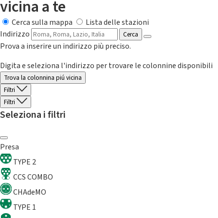
vicina a te
Cerca sulla mappa
Lista delle stazioni
Indirizzo
Cerca
Prova a inserire un indirizzo più preciso.
Digita e seleziona l'indirizzo per trovare le colonnine disponibili
Trova la colonnina piú vicina
Filtri
Filtri
Seleziona i filtri
Presa
TYPE 2
CCS COMBO
CHAdeMO
TYPE 1