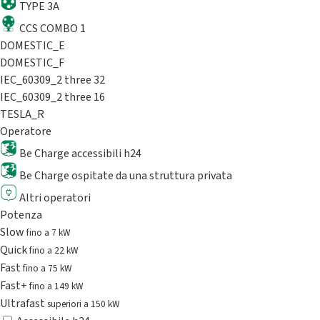
TYPE 3A
CCS COMBO 1
DOMESTIC_E
DOMESTIC_F
IEC_60309_2 three 32
IEC_60309_2 three 16
TESLA_R
Operatore
Be Charge accessibili h24
Be Charge ospitate da una struttura privata
Altri operatori
Potenza
Slow
fino a 7 kW
Quick
fino a 22 kW
Fast
fino a 75 kW
Fast+
fino a 149 kW
Ultrafast
superiori a 150 kW