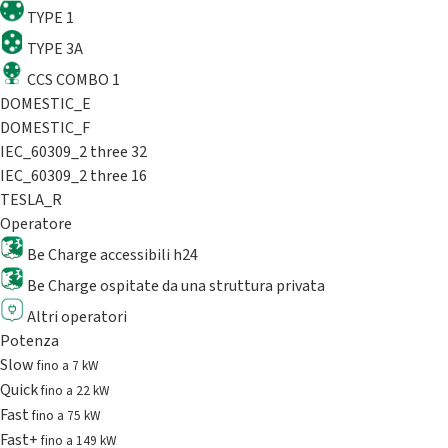
TYPE 1
TYPE 3A
CCS COMBO 1
DOMESTIC_E
DOMESTIC_F
IEC_60309_2 three 32
IEC_60309_2 three 16
TESLA_R
Operatore
Be Charge accessibili h24
Be Charge ospitate da una struttura privata
Altri operatori
Potenza
Slow
fino a 7 kW
Quick
fino a 22 kW
Fast
fino a 75 kW
Fast+
fino a 149 kW