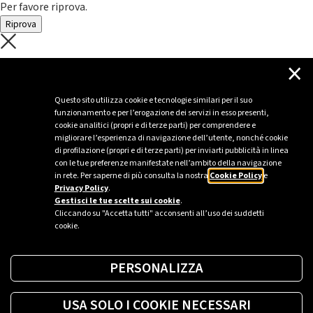
Per favore riprova.
Riprova
C'è un problema con il recupero dei
×
dati.
Questo sito utilizza cookie e tecnologie similari per il suo
funzionamento e per l’erogazione dei servizi in esso presenti,
Per favore riprova piú tardi
cookie analitici (propri e di terze parti) per comprendere e
migliorare l’esperienza di navigazione dell’utente, nonché cookie
Chiudi
di profilazione (propri e di terze parti) per inviarti pubblicità in linea
con le tue preferenze manifestate nell’ambito della navigazione
in rete. Per saperne di più consulta la nostra
Cookie Policy
e
Privacy Policy
.
Sei un’azienda o una PA?
Gestisci le tue scelte sui cookie
.
Cliccando su "Accetta tutti" acconsenti all’uso dei suddetti
cookie.
Trova la soluzione più giusta per te.
PERSONALIZZA
Richiedi una colonnina
USA SOLO I COOKIE NECESSARI