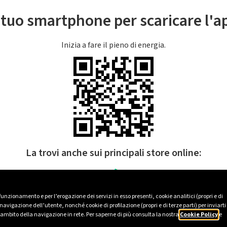
l tuo smartphone per scaricare l'
Inizia a fare il pieno di energia.
La trovi anche sui principali store online:
 funzionamento e per l’erogazione dei servizi in esso presenti, cookie analitici (propri e di
avigazione dell’utente, nonché cookie di profilazione (propri e di terze parti) per inviarti
’ambito della navigazione in rete. Per saperne di più consulta la nostra
Cookie Policy
e