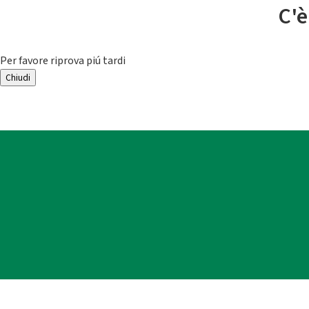
C'è
Per favore riprova piú tardi
Chiudi