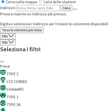
Cerca sulla mappa
Lista delle stazioni
Indirizzo
Cerca
Prova a inserire un indirizzo più preciso.
Digita e seleziona l'indirizzo per trovare le colonnine disponibili
Trova la colonnina piú vicina
Filtri
Filtri
Seleziona i filtri
Presa
TYPE 2
CCS COMBO
CHAdeMO
TYPE 1
TYPE 3A