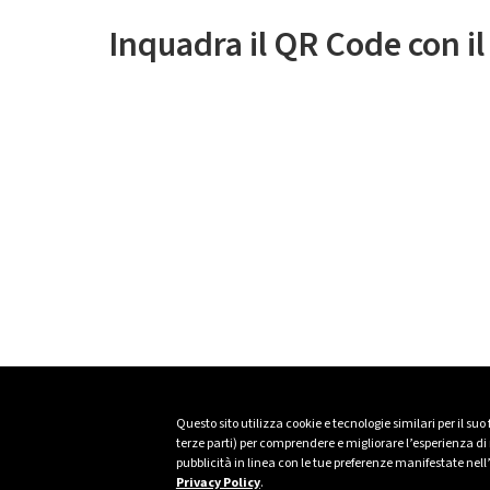
Inquadra il QR Code con i
Questo sito utilizza cookie e tecnologie similari per il suo
terze parti) per comprendere e migliorare l’esperienza di n
pubblicità in linea con le tue preferenze manifestate nell
Privacy Policy
.