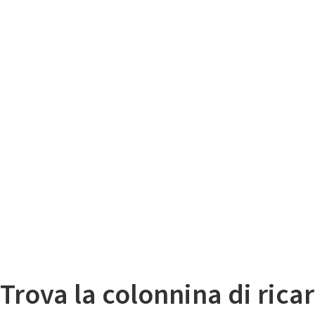
Il
Mappa colonnine di ricarica auto elettriche
Trova la colonnina di ricar