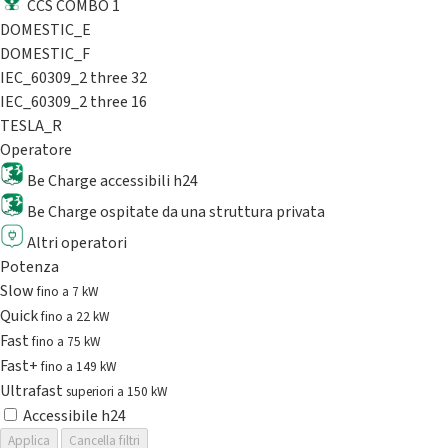
CCS COMBO 1
DOMESTIC_E
DOMESTIC_F
IEC_60309_2 three 32
IEC_60309_2 three 16
TESLA_R
Operatore
Be Charge accessibili h24
Be Charge ospitate da una struttura privata
Altri operatori
Potenza
Slow
fino a 7 kW
Quick
fino a 22 kW
Fast
fino a 75 kW
Fast+
fino a 149 kW
Ultrafast
superiori a 150 kW
Accessibile h24
Applica
Cancella filtri