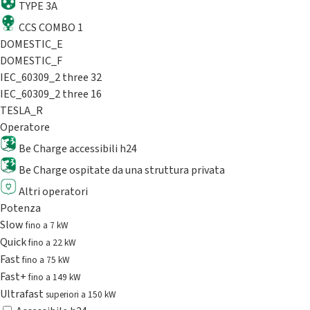
TYPE 3A
CCS COMBO 1
DOMESTIC_E
DOMESTIC_F
IEC_60309_2 three 32
IEC_60309_2 three 16
TESLA_R
Operatore
Be Charge accessibili h24
Be Charge ospitate da una struttura privata
Altri operatori
Potenza
Slow
fino a 7 kW
Quick
fino a 22 kW
Fast
fino a 75 kW
Fast+
fino a 149 kW
Ultrafast
superiori a 150 kW