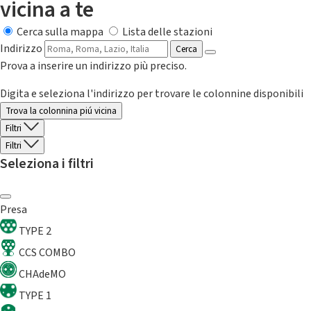
vicina a te
Cerca sulla mappa
Lista delle stazioni
Indirizzo
Cerca
Prova a inserire un indirizzo più preciso.
Digita e seleziona l'indirizzo per trovare le colonnine disponibili
Trova la colonnina piú vicina
Filtri
Filtri
Seleziona i filtri
Presa
TYPE 2
CCS COMBO
CHAdeMO
TYPE 1