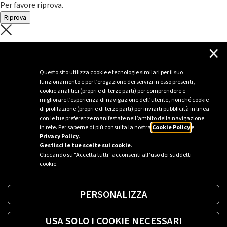
Per favore riprova.
Riprova
C'è un problema con il recupero dei
×
dati.
Questo sito utilizza cookie e tecnologie similari per il suo
funzionamento e per l’erogazione dei servizi in esso presenti,
Per favore riprova piú tardi
cookie analitici (propri e di terze parti) per comprendere e
migliorare l’esperienza di navigazione dell’utente, nonché cookie
Chiudi
di profilazione (propri e di terze parti) per inviarti pubblicità in linea
con le tue preferenze manifestate nell’ambito della navigazione
in rete. Per saperne di più consulta la nostra
Cookie Policy
e
Privacy Policy
.
Sei un’azienda o una PA?
Gestisci le tue scelte sui cookie
.
Cliccando su "Accetta tutti" acconsenti all’uso dei suddetti
cookie.
Trova la soluzione più giusta per te.
PERSONALIZZA
Richiedi una colonnina
USA SOLO I COOKIE NECESSARI