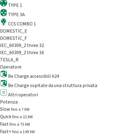
TYPE 1
TYPE 3A
CCS COMBO 1
DOMESTIC_E
DOMESTIC_F
IEC_60309_2 three 32
IEC_60309_2 three 16
TESLA_R
Operatore
Be Charge accessibili h24
Be Charge ospitate da una struttura privata
Altri operatori
Potenza
Slow
fino a 7 kW
Quick
fino a 22 kW
Fast
fino a 75 kW
Fast+
fino a 149 kW