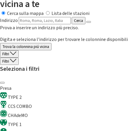
vicina a te
Cerca sulla mappa
Lista delle stazioni
Indirizzo
Cerca
Prova a inserire un indirizzo più preciso.
Digita e seleziona l'indirizzo per trovare le colonnine disponibili
Trova la colonnina piú vicina
Filtri
Filtri
Seleziona i filtri
Presa
TYPE 2
CCS COMBO
CHAdeMO
TYPE 1