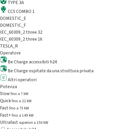
TYPE 3A
CCS COMBO 1
DOMESTIC_E
DOMESTIC_F
IEC_60309_2 three 32
IEC_60309_2 three 16
TESLA_R
Operatore
Be Charge accessibili h24
Be Charge ospitate da una struttura privata
Altri operatori
Potenza
Slow
fino a 7 kW
Quick
fino a 22 kW
Fast
fino a 75 kW
Fast+
fino a 149 kW
Ultrafast
superiori a 150 kW