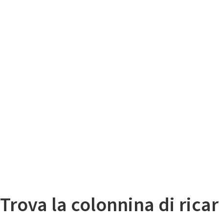
Il
Mappa colonnine di ricarica auto elettriche
Trova la colonnina di ricar