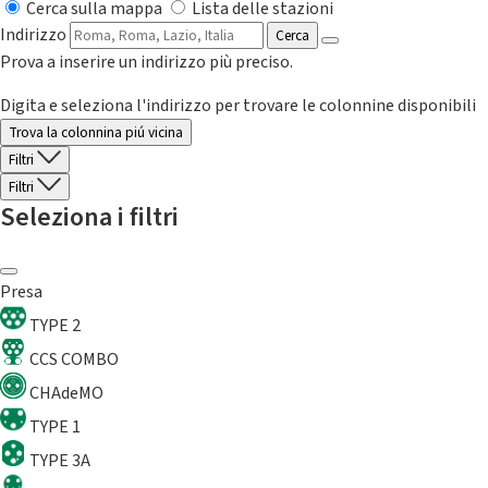
Cerca sulla mappa
Lista delle stazioni
Indirizzo
Cerca
Prova a inserire un indirizzo più preciso.
Digita e seleziona l'indirizzo per trovare le colonnine disponibili
Trova la colonnina piú vicina
Filtri
Filtri
Seleziona i filtri
Presa
TYPE 2
CCS COMBO
CHAdeMO
TYPE 1
TYPE 3A