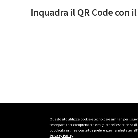
Inquadra il QR Code con i
Questo sito utilizza cookie e tecnologie similari per il suo
terze parti) per comprendere e migliorare l’esperienza di n
pubblicità in linea con le tue preferenze manifestate nell
Privacy Policy
.