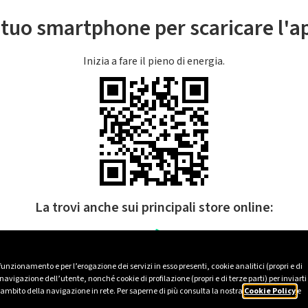
l tuo smartphone per scaricare l'
Inizia a fare il pieno di energia.
La trovi anche sui principali store online:
 funzionamento e per l’erogazione dei servizi in esso presenti, cookie analitici (propri e di
avigazione dell’utente, nonché cookie di profilazione (propri e di terze parti) per inviarti
’ambito della navigazione in rete. Per saperne di più consulta la nostra
Cookie Policy
e