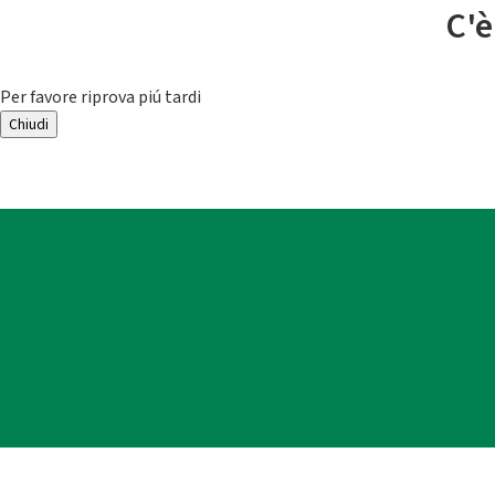
C'è
Per favore riprova piú tardi
Chiudi