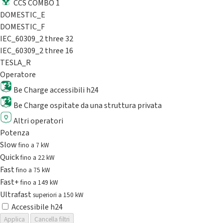
CCS COMBO 1
DOMESTIC_E
DOMESTIC_F
IEC_60309_2 three 32
IEC_60309_2 three 16
TESLA_R
Operatore
Be Charge accessibili h24
Be Charge ospitate da una struttura privata
Altri operatori
Potenza
Slow
fino a 7 kW
Quick
fino a 22 kW
Fast
fino a 75 kW
Fast+
fino a 149 kW
Ultrafast
superiori a 150 kW
Accessibile h24
Applica
Cancella filtri