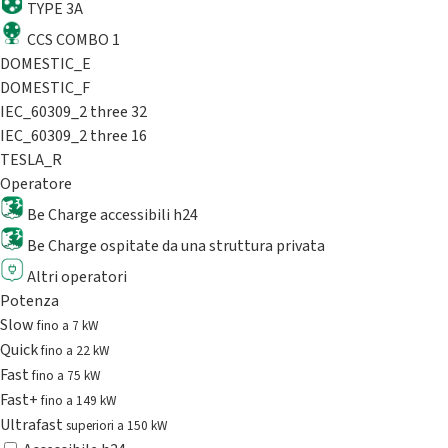
TYPE 3A
CCS COMBO 1
DOMESTIC_E
DOMESTIC_F
IEC_60309_2 three 32
IEC_60309_2 three 16
TESLA_R
Operatore
Be Charge accessibili h24
Be Charge ospitate da una struttura privata
Altri operatori
Potenza
Slow
fino a 7 kW
Quick
fino a 22 kW
Fast
fino a 75 kW
Fast+
fino a 149 kW
Ultrafast
superiori a 150 kW