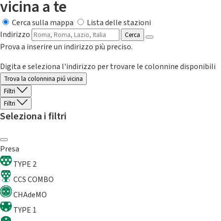
vicina a te
Cerca sulla mappa
Lista delle stazioni
Indirizzo
Cerca
Prova a inserire un indirizzo più preciso.
Digita e seleziona l'indirizzo per trovare le colonnine disponibili
Trova la colonnina piú vicina
Filtri
Filtri
Seleziona i filtri
Presa
TYPE 2
CCS COMBO
CHAdeMO
TYPE 1