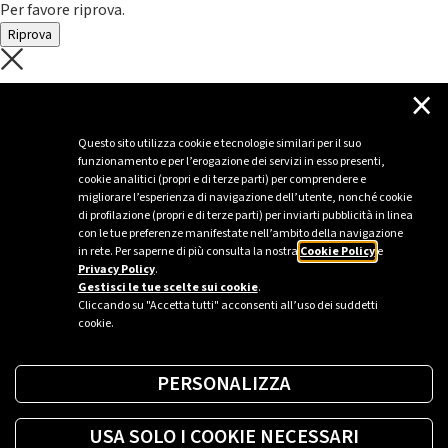
Per favore riprova.
Riprova
C'è un problema con il recupero dei
×
dati.
Questo sito utilizza cookie e tecnologie similari per il suo
funzionamento e per l’erogazione dei servizi in esso presenti,
Per favore riprova piú tardi
cookie analitici (propri e di terze parti) per comprendere e
migliorare l’esperienza di navigazione dell’utente, nonché cookie
Chiudi
di profilazione (propri e di terze parti) per inviarti pubblicità in linea
con le tue preferenze manifestate nell’ambito della navigazione
in rete. Per saperne di più consulta la nostra
Cookie Policy
e
Privacy Policy
.
Sei un’azienda o una PA?
Gestisci le tue scelte sui cookie
.
Cliccando su "Accetta tutti" acconsenti all’uso dei suddetti
cookie.
Trova la soluzione più giusta per te.
PERSONALIZZA
Richiedi una colonnina
USA SOLO I COOKIE NECESSARI