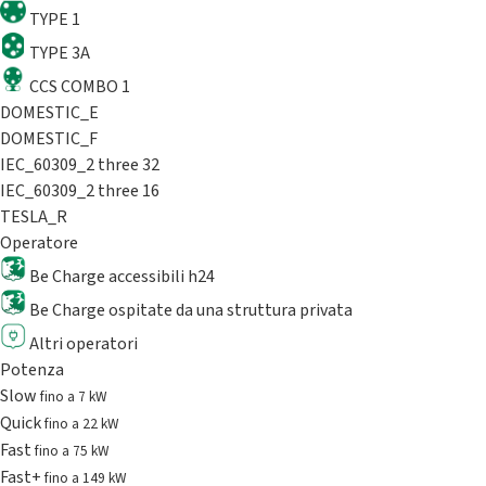
TYPE 1
TYPE 3A
CCS COMBO 1
DOMESTIC_E
DOMESTIC_F
IEC_60309_2 three 32
IEC_60309_2 three 16
TESLA_R
Operatore
Be Charge accessibili h24
Be Charge ospitate da una struttura privata
Altri operatori
Potenza
Slow
fino a 7 kW
Quick
fino a 22 kW
Fast
fino a 75 kW
Fast+
fino a 149 kW