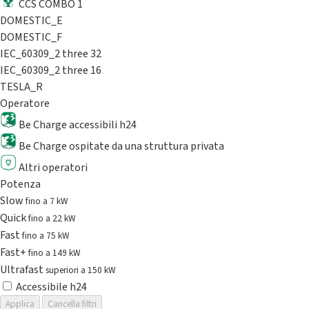
CCS COMBO 1
DOMESTIC_E
DOMESTIC_F
IEC_60309_2 three 32
IEC_60309_2 three 16
TESLA_R
Operatore
Be Charge accessibili h24
Be Charge ospitate da una struttura privata
Altri operatori
Potenza
Slow
fino a 7 kW
Quick
fino a 22 kW
Fast
fino a 75 kW
Fast+
fino a 149 kW
Ultrafast
superiori a 150 kW
Accessibile h24
Applica
Cancella filtri