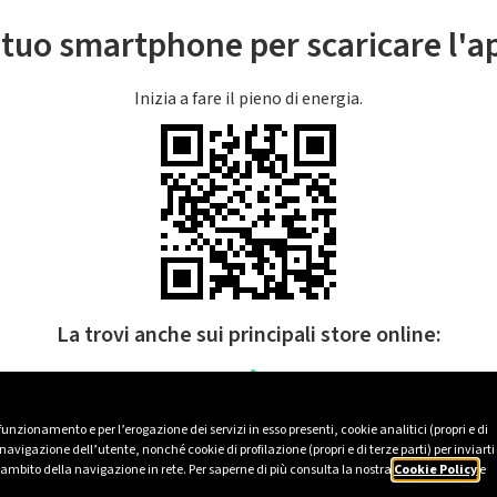
l tuo smartphone per scaricare l'
Inizia a fare il pieno di energia.
La trovi anche sui principali store online:
 funzionamento e per l’erogazione dei servizi in esso presenti, cookie analitici (propri e di
avigazione dell’utente, nonché cookie di profilazione (propri e di terze parti) per inviarti
’ambito della navigazione in rete. Per saperne di più consulta la nostra
Cookie Policy
e