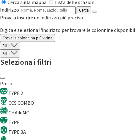
Cerca sulla mappa
Lista delle stazioni
Indirizzo
Cerca
Prova a inserire un indirizzo più preciso.
Digita e seleziona l'indirizzo per trovare le colonnine disponibili
Trova la colonnina piú vicina
Filtri
Filtri
Seleziona i filtri
Presa
TYPE 2
CCS COMBO
CHAdeMO
TYPE 1
TYPE 3A