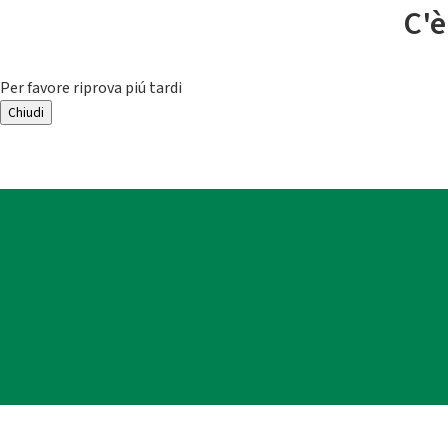
C'è
Per favore riprova piú tardi
Chiudi