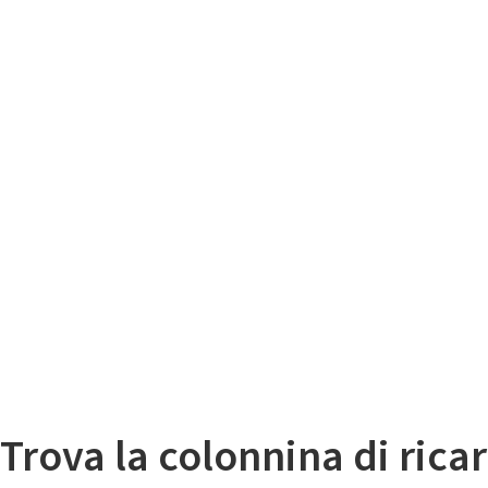
Il
Mappa colonnine di ricarica auto elettriche
Trova la colonnina di ricar