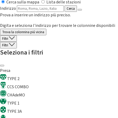
Cerca sulla mappa
Lista delle stazioni
Indirizzo
Cerca
Prova a inserire un indirizzo più preciso.
Digita e seleziona l'indirizzo per trovare le colonnine disponibili
Trova la colonnina piú vicina
Filtri
Filtri
Seleziona i filtri
Presa
TYPE 2
CCS COMBO
CHAdeMO
TYPE 1
TYPE 3A