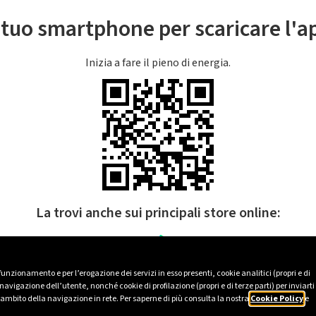
l tuo smartphone per scaricare l'
Inizia a fare il pieno di energia.
La trovi anche sui principali store online:
 funzionamento e per l’erogazione dei servizi in esso presenti, cookie analitici (propri e di
avigazione dell’utente, nonché cookie di profilazione (propri e di terze parti) per inviarti
’ambito della navigazione in rete. Per saperne di più consulta la nostra
Cookie Policy
e