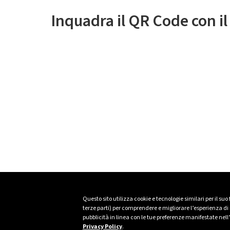
Inquadra il QR Code con i
Questo sito utilizza cookie e tecnologie similari per il suo
terze parti) per comprendere e migliorare l’esperienza di n
pubblicità in linea con le tue preferenze manifestate nell
Privacy Policy
.