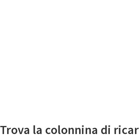
Il
Mappa colonnine di ricarica auto elettriche
Trova la colonnina di ricar