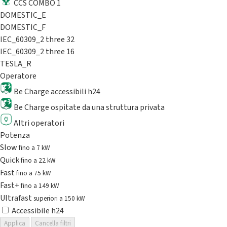
CCS COMBO 1
DOMESTIC_E
DOMESTIC_F
IEC_60309_2 three 32
IEC_60309_2 three 16
TESLA_R
Operatore
Be Charge accessibili h24
Be Charge ospitate da una struttura privata
Altri operatori
Potenza
Slow
fino a 7 kW
Quick
fino a 22 kW
Fast
fino a 75 kW
Fast+
fino a 149 kW
Ultrafast
superiori a 150 kW
Accessibile h24
Applica
Cancella filtri