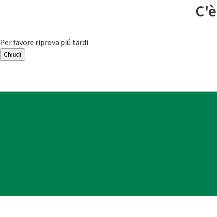
C'è
Per favore riprova piú tardi
Chiudi