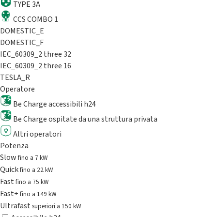
TYPE 3A
CCS COMBO 1
DOMESTIC_E
DOMESTIC_F
IEC_60309_2 three 32
IEC_60309_2 three 16
TESLA_R
Operatore
Be Charge accessibili h24
Be Charge ospitate da una struttura privata
Altri operatori
Potenza
Slow
fino a 7 kW
Quick
fino a 22 kW
Fast
fino a 75 kW
Fast+
fino a 149 kW
Ultrafast
superiori a 150 kW