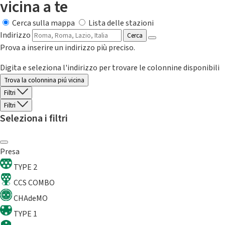
vicina a te
Cerca sulla mappa
Lista delle stazioni
Indirizzo
Cerca
Prova a inserire un indirizzo più preciso.
Digita e seleziona l'indirizzo per trovare le colonnine disponibili
Trova la colonnina piú vicina
Filtri
Filtri
Seleziona i filtri
Presa
TYPE 2
CCS COMBO
CHAdeMO
TYPE 1