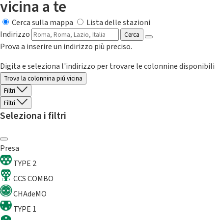
vicina a te
Cerca sulla mappa
Lista delle stazioni
Indirizzo
Cerca
Prova a inserire un indirizzo più preciso.
Digita e seleziona l'indirizzo per trovare le colonnine disponibili
Trova la colonnina piú vicina
Filtri
Filtri
Seleziona i filtri
Presa
TYPE 2
CCS COMBO
CHAdeMO
TYPE 1