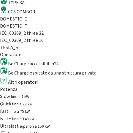
TYPE 3A
CCS COMBO 1
DOMESTIC_E
DOMESTIC_F
IEC_60309_2 three 32
IEC_60309_2 three 16
TESLA_R
Operatore
Be Charge accessibili h24
Be Charge ospitate da una struttura privata
Altri operatori
Potenza
Slow
fino a 7 kW
Quick
fino a 22 kW
Fast
fino a 75 kW
Fast+
fino a 149 kW
Ultrafast
superiori a 150 kW