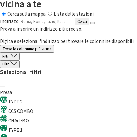
vicina a te
Cerca sulla mappa
Lista delle stazioni
Indirizzo
Cerca
Prova a inserire un indirizzo più preciso.
Digita e seleziona l'indirizzo per trovare le colonnine disponibili
Trova la colonnina piú vicina
Filtri
Filtri
Seleziona i filtri
Presa
TYPE 2
CCS COMBO
CHAdeMO
TYPE 1