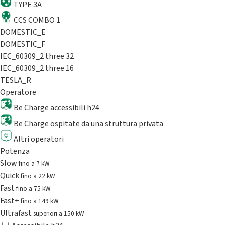
TYPE 3A
CCS COMBO 1
DOMESTIC_E
DOMESTIC_F
IEC_60309_2 three 32
IEC_60309_2 three 16
TESLA_R
Operatore
Be Charge accessibili h24
Be Charge ospitate da una struttura privata
Altri operatori
Potenza
Slow
fino a 7 kW
Quick
fino a 22 kW
Fast
fino a 75 kW
Fast+
fino a 149 kW
Ultrafast
superiori a 150 kW