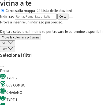
vicina a te
Cerca sulla mappa
Lista delle stazioni
Indirizzo
Cerca
Prova a inserire un indirizzo più preciso.
Digita e seleziona l'indirizzo per trovare le colonnine disponibili
Trova la colonnina piú vicina
Filtri
Filtri
Seleziona i filtri
Presa
TYPE 2
CCS COMBO
CHAdeMO
TYPE 1