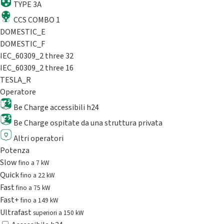
TYPE 3A
CCS COMBO 1
DOMESTIC_E
DOMESTIC_F
IEC_60309_2 three 32
IEC_60309_2 three 16
TESLA_R
Operatore
Be Charge accessibili h24
Be Charge ospitate da una struttura privata
Altri operatori
Potenza
Slow
fino a 7 kW
Quick
fino a 22 kW
Fast
fino a 75 kW
Fast+
fino a 149 kW
Ultrafast
superiori a 150 kW