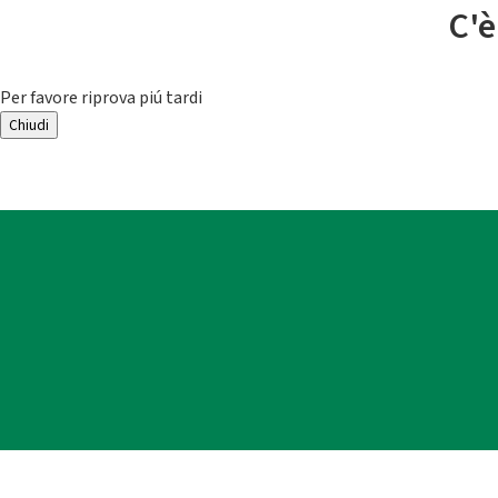
C'è
Per favore riprova piú tardi
Chiudi