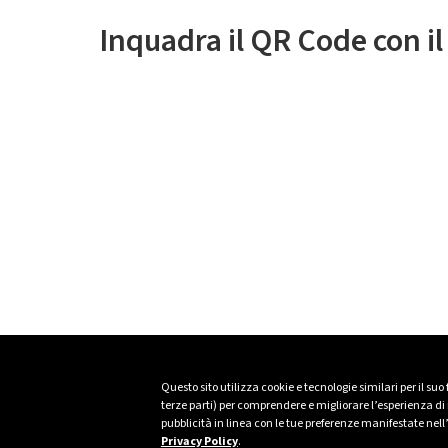
Inquadra il QR Code con i
Questo sito utilizza cookie e tecnologie similari per il suo
terze parti) per comprendere e migliorare l’esperienza di n
pubblicità in linea con le tue preferenze manifestate nell
Privacy Policy
.