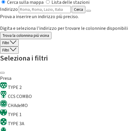
Cerca sulla mappa
Lista delle stazioni
Indirizzo
Cerca
Prova a inserire un indirizzo più preciso.
Digita e seleziona l'indirizzo per trovare le colonnine disponibili
Trova la colonnina piú vicina
Filtri
Filtri
Seleziona i filtri
Presa
TYPE 2
CCS COMBO
CHAdeMO
TYPE 1
TYPE 3A