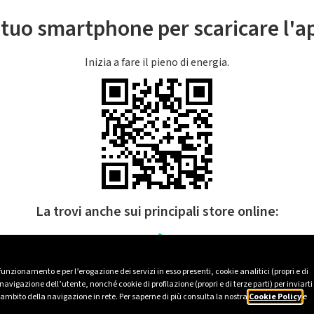
l tuo smartphone per scaricare l'
Inizia a fare il pieno di energia.
La trovi anche sui principali store online:
 funzionamento e per l’erogazione dei servizi in esso presenti, cookie analitici (propri e di
avigazione dell’utente, nonché cookie di profilazione (propri e di terze parti) per inviarti
’ambito della navigazione in rete. Per saperne di più consulta la nostra
Cookie Policy
e