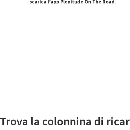
scarica l’app Plenitude On The Road
.
Il
Mappa colonnine di ricarica auto elettriche
Trova la colonnina di ricar