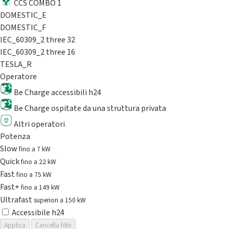
CCS COMBO 1
DOMESTIC_E
DOMESTIC_F
IEC_60309_2 three 32
IEC_60309_2 three 16
TESLA_R
Operatore
Be Charge accessibili h24
Be Charge ospitate da una struttura privata
Altri operatori
Potenza
Slow
fino a 7 kW
Quick
fino a 22 kW
Fast
fino a 75 kW
Fast+
fino a 149 kW
Ultrafast
superiori a 150 kW
Accessibile h24
Applica
Cancella filtri