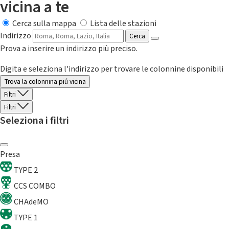
vicina a te
Cerca sulla mappa
Lista delle stazioni
Indirizzo
Cerca
Prova a inserire un indirizzo più preciso.
Digita e seleziona l'indirizzo per trovare le colonnine disponibili
Trova la colonnina piú vicina
Filtri
Filtri
Seleziona i filtri
Presa
TYPE 2
CCS COMBO
CHAdeMO
TYPE 1