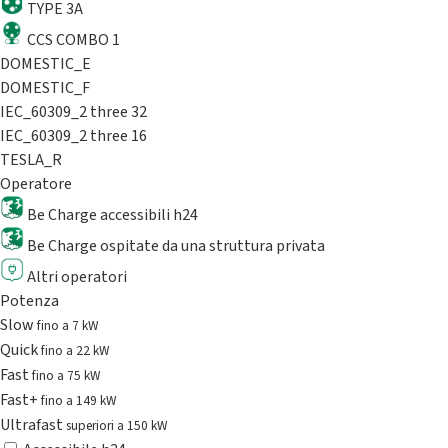
TYPE 3A
CCS COMBO 1
DOMESTIC_E
DOMESTIC_F
IEC_60309_2 three 32
IEC_60309_2 three 16
TESLA_R
Operatore
Be Charge accessibili h24
Be Charge ospitate da una struttura privata
Altri operatori
Potenza
Slow
fino a 7 kW
Quick
fino a 22 kW
Fast
fino a 75 kW
Fast+
fino a 149 kW
Ultrafast
superiori a 150 kW