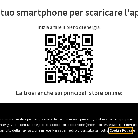
l tuo smartphone per scaricare l'
Inizia a fare il pieno di energia.
La trovi anche sui principali store online:
 funzionamento e per l’erogazione dei servizi in esso presenti, cookie analitici (propri e di
avigazione dell’utente, nonché cookie di profilazione (propri e di terze parti) per inviarti
’ambito della navigazione in rete. Per saperne di più consulta la nostra
Cookie Policy
e