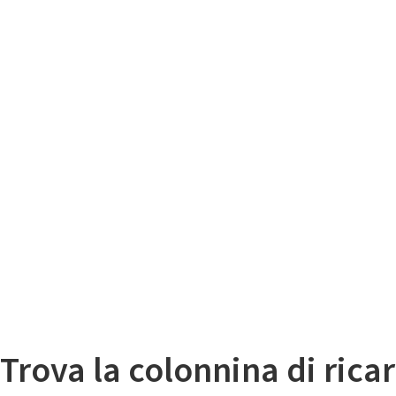
Il
Mappa colonnine di ricarica auto elettriche
Trova la colonnina di ricar