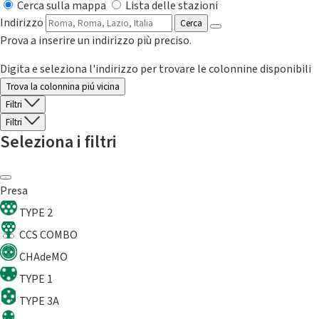
Cerca sulla mappa
Lista delle stazioni
Indirizzo
Cerca
Prova a inserire un indirizzo più preciso.
Digita e seleziona l'indirizzo per trovare le colonnine disponibili
Trova la colonnina piú vicina
Filtri
Filtri
Seleziona i filtri
Presa
TYPE 2
CCS COMBO
CHAdeMO
TYPE 1
TYPE 3A