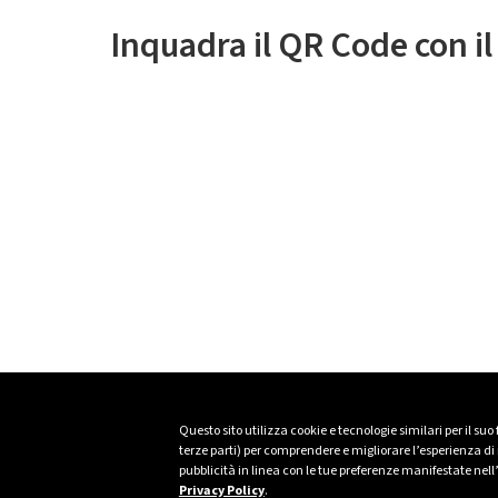
Inquadra il QR Code con i
Questo sito utilizza cookie e tecnologie similari per il suo
terze parti) per comprendere e migliorare l’esperienza di n
pubblicità in linea con le tue preferenze manifestate nell
Privacy Policy
.