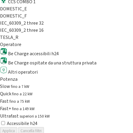
CCS COMBO 1
DOMESTIC_E
DOMESTIC_F
IEC_60309_2 three 32
IEC_60309_2 three 16
TESLA_R
Operatore
Be Charge accessibili h24
Be Charge ospitate da una struttura privata
Altri operatori
Potenza
Slow
fino a 7 kW
Quick
fino a 22 kW
Fast
fino a 75 kW
Fast+
fino a 149 kW
Ultrafast
superiori a 150 kW
Accessibile h24
Applica
Cancella filtri