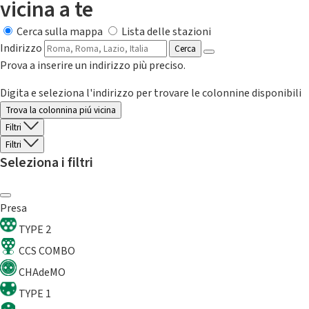
vicina a te
Cerca sulla mappa
Lista delle stazioni
Indirizzo
Cerca
Prova a inserire un indirizzo più preciso.
Digita e seleziona l'indirizzo per trovare le colonnine disponibili
Trova la colonnina piú vicina
Filtri
Filtri
Seleziona i filtri
Presa
TYPE 2
CCS COMBO
CHAdeMO
TYPE 1