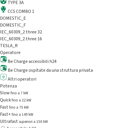
TYPE 3A
CCS COMBO 1
DOMESTIC_E
DOMESTIC_F
IEC_60309_2 three 32
IEC_60309_2 three 16
TESLA_R
Operatore
Be Charge accessibili h24
Be Charge ospitate da una struttura privata
Altri operatori
Potenza
Slow
fino a 7 kW
Quick
fino a 22 kW
Fast
fino a 75 kW
Fast+
fino a 149 kW
Ultrafast
superiori a 150 kW