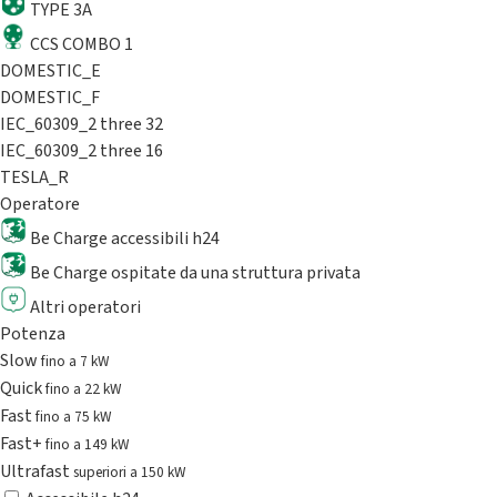
TYPE 3A
CCS COMBO 1
DOMESTIC_E
DOMESTIC_F
IEC_60309_2 three 32
IEC_60309_2 three 16
TESLA_R
Operatore
Be Charge accessibili h24
Be Charge ospitate da una struttura privata
Altri operatori
Potenza
Slow
fino a 7 kW
Quick
fino a 22 kW
Fast
fino a 75 kW
Fast+
fino a 149 kW
Ultrafast
superiori a 150 kW