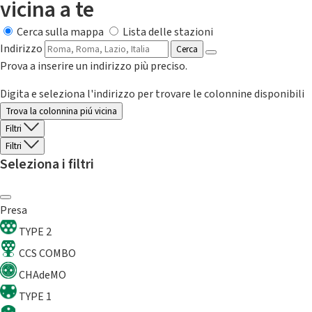
vicina a te
Cerca sulla mappa
Lista delle stazioni
Indirizzo
Cerca
Prova a inserire un indirizzo più preciso.
Digita e seleziona l'indirizzo per trovare le colonnine disponibili
Trova la colonnina piú vicina
Filtri
Filtri
Seleziona i filtri
Presa
TYPE 2
CCS COMBO
CHAdeMO
TYPE 1