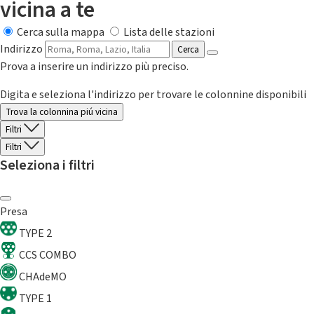
vicina a te
Cerca sulla mappa
Lista delle stazioni
Indirizzo
Cerca
Prova a inserire un indirizzo più preciso.
Digita e seleziona l'indirizzo per trovare le colonnine disponibili
Trova la colonnina piú vicina
Filtri
Filtri
Seleziona i filtri
Presa
TYPE 2
CCS COMBO
CHAdeMO
TYPE 1