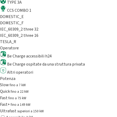
TYPE 3A
CCS COMBO 1
DOMESTIC_E
DOMESTIC_F
IEC_60309_2 three 32
IEC_60309_2 three 16
TESLA_R
Operatore
Be Charge accessibili h24
Be Charge ospitate da una struttura privata
Altri operatori
Potenza
Slow
fino a 7 kW
Quick
fino a 22 kW
Fast
fino a 75 kW
Fast+
fino a 149 kW
Ultrafast
superiori a 150 kW