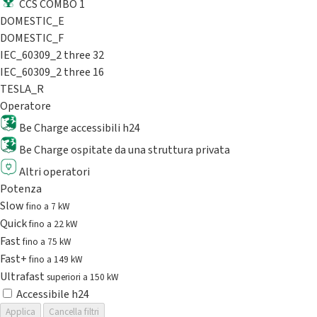
CCS COMBO 1
DOMESTIC_E
DOMESTIC_F
IEC_60309_2 three 32
IEC_60309_2 three 16
TESLA_R
Operatore
Be Charge accessibili h24
Be Charge ospitate da una struttura privata
Altri operatori
Potenza
Slow
fino a 7 kW
Quick
fino a 22 kW
Fast
fino a 75 kW
Fast+
fino a 149 kW
Ultrafast
superiori a 150 kW
Accessibile h24
Applica
Cancella filtri