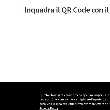
Inquadra il QR Code con i
Questo sito utilizza cookie e tecnologie similari per il suo
terze parti) per comprendere e migliorare l’esperienza di n
pubblicità in linea con le tue preferenze manifestate nell
Privacy Policy
.