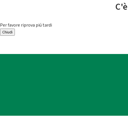
C'è
Per favore riprova piú tardi
Chiudi