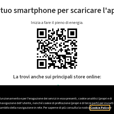
l tuo smartphone per scaricare l'
Inizia a fare il pieno di energia.
La trovi anche sui principali store online:
 funzionamento e per l’erogazione dei servizi in esso presenti, cookie analitici (propri e di
avigazione dell’utente, nonché cookie di profilazione (propri e di terze parti) per inviarti
’ambito della navigazione in rete. Per saperne di più consulta la nostra
Cookie Policy
e