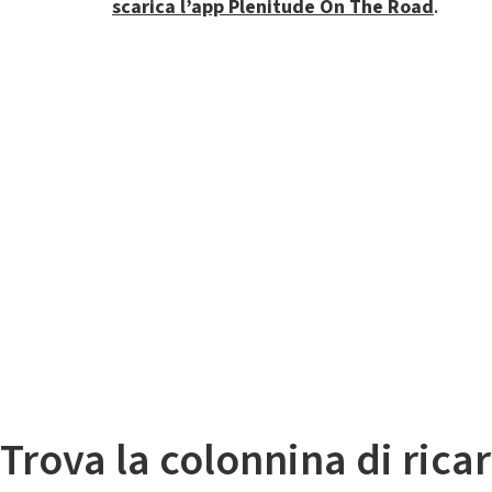
scarica l’app Plenitude On The Road
.
Il
Mappa colonnine di ricarica auto elettriche
Trova la colonnina di ricar