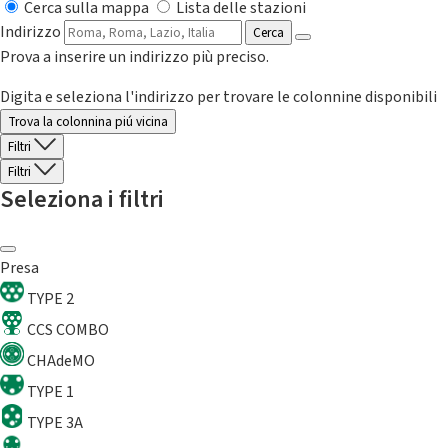
Cerca sulla mappa
Lista delle stazioni
Indirizzo
Cerca
Prova a inserire un indirizzo più preciso.
Digita e seleziona l'indirizzo per trovare le colonnine disponibili
Trova la colonnina piú vicina
Filtri
Filtri
Seleziona i filtri
Presa
TYPE 2
CCS COMBO
CHAdeMO
TYPE 1
TYPE 3A