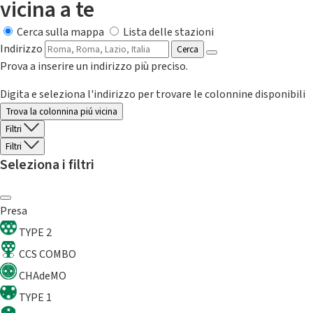
vicina a te
Cerca sulla mappa
Lista delle stazioni
Indirizzo
Cerca
Prova a inserire un indirizzo più preciso.
Digita e seleziona l'indirizzo per trovare le colonnine disponibili
Trova la colonnina piú vicina
Filtri
Filtri
Seleziona i filtri
Presa
TYPE 2
CCS COMBO
CHAdeMO
TYPE 1