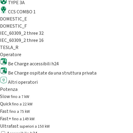
TYPE 3A
CCS COMBO 1
DOMESTIC_E
DOMESTIC_F
IEC_60309_2 three 32
IEC_60309_2 three 16
TESLA_R
Operatore
Be Charge accessibili h24
Be Charge ospitate da una struttura privata
Altri operatori
Potenza
Slow
fino a 7 kW
Quick
fino a 22 kW
Fast
fino a 75 kW
Fast+
fino a 149 kW
Ultrafast
superiori a 150 kW