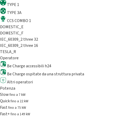
TYPE 1
TYPE 3A
CCS COMBO 1
DOMESTIC_E
DOMESTIC_F
IEC_60309_2 three 32
IEC_60309_2 three 16
TESLA_R
Operatore
Be Charge accessibili h24
Be Charge ospitate da una struttura privata
Altri operatori
Potenza
Slow
fino a 7 kW
Quick
fino a 22 kW
Fast
fino a 75 kW
Fast+
fino a 149 kW