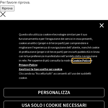
Per favore riprova.
Riprova
C'è un problema con il recupero dei
×
dati.
Questo sito utilizza cookie e tecnologie similari per il suo
funzionamento e per l’erogazione dei servizi in esso presenti,
Per favore riprova piú tardi
cookie analitici (propri e di terze parti) per comprendere e
migliorare l’esperienza di navigazione dell’utente, nonché cookie
Chiudi
di profilazione (propri e di terze parti) per inviarti pubblicità in linea
con le tue preferenze manifestate nell’ambito della navigazione
in rete. Per saperne di più consulta la nostra
Cookie Policy
e
Privacy Policy
.
Sei un’azienda o una PA?
Gestisci le tue scelte sui cookie
.
Cliccando su "Accetta tutti" acconsenti all’uso dei suddetti
cookie.
Trova la soluzione più giusta per te.
PERSONALIZZA
Richiedi una colonnina
USA SOLO I COOKIE NECESSARI