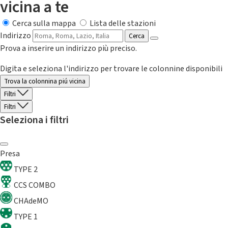
vicina a te
Cerca sulla mappa
Lista delle stazioni
Indirizzo
Cerca
Prova a inserire un indirizzo più preciso.
Digita e seleziona l'indirizzo per trovare le colonnine disponibili
Trova la colonnina piú vicina
Filtri
Filtri
Seleziona i filtri
Presa
TYPE 2
CCS COMBO
CHAdeMO
TYPE 1