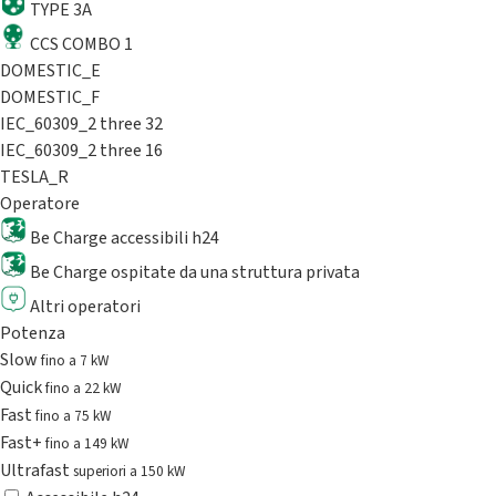
TYPE 3A
CCS COMBO 1
DOMESTIC_E
DOMESTIC_F
IEC_60309_2 three 32
IEC_60309_2 three 16
TESLA_R
Operatore
Be Charge accessibili h24
Be Charge ospitate da una struttura privata
Altri operatori
Potenza
Slow
fino a 7 kW
Quick
fino a 22 kW
Fast
fino a 75 kW
Fast+
fino a 149 kW
Ultrafast
superiori a 150 kW