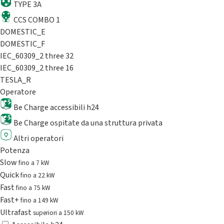
TYPE 3A
CCS COMBO 1
DOMESTIC_E
DOMESTIC_F
IEC_60309_2 three 32
IEC_60309_2 three 16
TESLA_R
Operatore
Be Charge accessibili h24
Be Charge ospitate da una struttura privata
Altri operatori
Potenza
Slow
fino a 7 kW
Quick
fino a 22 kW
Fast
fino a 75 kW
Fast+
fino a 149 kW
Ultrafast
superiori a 150 kW