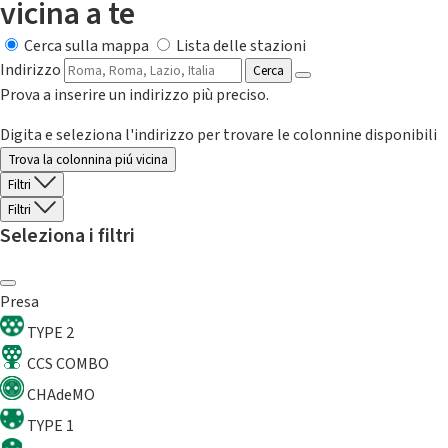
vicina a te
Cerca sulla mappa
Lista delle stazioni
Indirizzo
Cerca
Prova a inserire un indirizzo più preciso.
Digita e seleziona l'indirizzo per trovare le colonnine disponibili
Trova la colonnina piú vicina
Filtri
Filtri
Seleziona i filtri
Presa
TYPE 2
CCS COMBO
CHAdeMO
TYPE 1