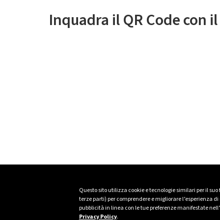
Inquadra il QR Code con i
Questo sito utilizza cookie e tecnologie similari per il suo
terze parti) per comprendere e migliorare l’esperienza di n
pubblicità in linea con le tue preferenze manifestate nell
Privacy Policy
.