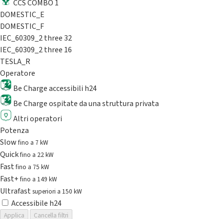
CCS COMBO 1
DOMESTIC_E
DOMESTIC_F
IEC_60309_2 three 32
IEC_60309_2 three 16
TESLA_R
Operatore
Be Charge accessibili h24
Be Charge ospitate da una struttura privata
Altri operatori
Potenza
Slow
fino a 7 kW
Quick
fino a 22 kW
Fast
fino a 75 kW
Fast+
fino a 149 kW
Ultrafast
superiori a 150 kW
Accessibile h24
Applica
Cancella filtri