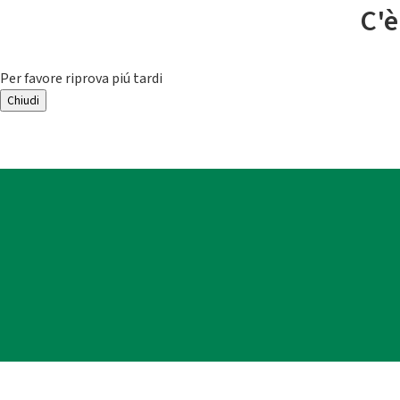
C'è
Per favore riprova piú tardi
Chiudi