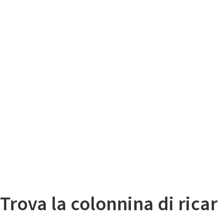
Il
Mappa colonnine di ricarica auto elettriche
Trova la colonnina di ricar