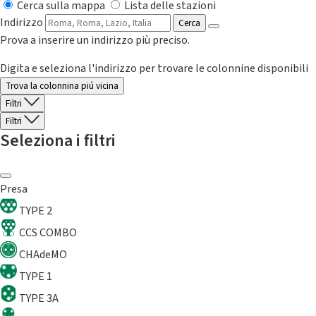
Cerca sulla mappa
Lista delle stazioni
Indirizzo
Cerca
Prova a inserire un indirizzo più preciso.
Digita e seleziona l'indirizzo per trovare le colonnine disponibili
Trova la colonnina piú vicina
Filtri
Filtri
Seleziona i filtri
Presa
TYPE 2
CCS COMBO
CHAdeMO
TYPE 1
TYPE 3A