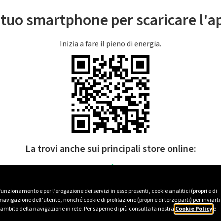
l tuo smartphone per scaricare l'
Inizia a fare il pieno di energia.
La trovi anche sui principali store online:
 funzionamento e per l’erogazione dei servizi in esso presenti, cookie analitici (propri e di
avigazione dell’utente, nonché cookie di profilazione (propri e di terze parti) per inviarti
’ambito della navigazione in rete. Per saperne di più consulta la nostra
Cookie Policy
e