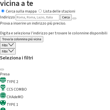
vicina a te
Cerca sulla mappa
Lista delle stazioni
Indirizzo
Cerca
Prova a inserire un indirizzo più preciso.
Digita e seleziona l'indirizzo per trovare le colonnine disponibili
Trova la colonnina piú vicina
Filtri
Filtri
Seleziona i filtri
Presa
TYPE 2
CCS COMBO
CHAdeMO
TYPE 1