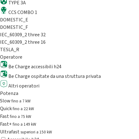
TYPE 3A
CCS COMBO 1
DOMESTIC_E
DOMESTIC_F
IEC_60309_2 three 32
IEC_60309_2 three 16
TESLA_R
Operatore
Be Charge accessibili h24
Be Charge ospitate da una struttura privata
Altri operatori
Potenza
Slow
fino a 7 kW
Quick
fino a 22 kW
Fast
fino a 75 kW
Fast+
fino a 149 kW
Ultrafast
superiori a 150 kW