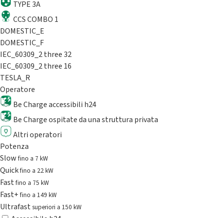
TYPE 3A
CCS COMBO 1
DOMESTIC_E
DOMESTIC_F
IEC_60309_2 three 32
IEC_60309_2 three 16
TESLA_R
Operatore
Be Charge accessibili h24
Be Charge ospitate da una struttura privata
Altri operatori
Potenza
Slow
fino a 7 kW
Quick
fino a 22 kW
Fast
fino a 75 kW
Fast+
fino a 149 kW
Ultrafast
superiori a 150 kW