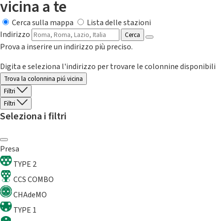
vicina a te
Cerca sulla mappa
Lista delle stazioni
Indirizzo
Cerca
Prova a inserire un indirizzo più preciso.
Digita e seleziona l'indirizzo per trovare le colonnine disponibili
Trova la colonnina piú vicina
Filtri
Filtri
Seleziona i filtri
Presa
TYPE 2
CCS COMBO
CHAdeMO
TYPE 1