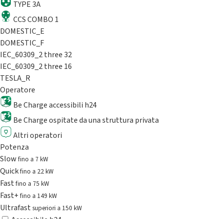
TYPE 3A
CCS COMBO 1
DOMESTIC_E
DOMESTIC_F
IEC_60309_2 three 32
IEC_60309_2 three 16
TESLA_R
Operatore
Be Charge accessibili h24
Be Charge ospitate da una struttura privata
Altri operatori
Potenza
Slow
fino a 7 kW
Quick
fino a 22 kW
Fast
fino a 75 kW
Fast+
fino a 149 kW
Ultrafast
superiori a 150 kW