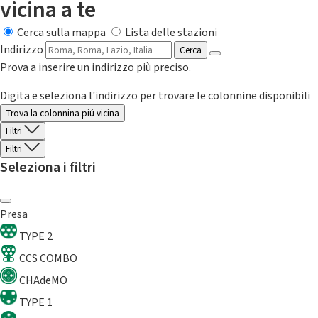
vicina a te
Cerca sulla mappa
Lista delle stazioni
Indirizzo
Cerca
Prova a inserire un indirizzo più preciso.
Digita e seleziona l'indirizzo per trovare le colonnine disponibili
Trova la colonnina piú vicina
Filtri
Filtri
Seleziona i filtri
Presa
TYPE 2
CCS COMBO
CHAdeMO
TYPE 1