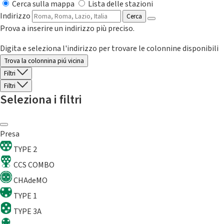
Cerca sulla mappa
Lista delle stazioni
Indirizzo
Cerca
Prova a inserire un indirizzo più preciso.
Digita e seleziona l'indirizzo per trovare le colonnine disponibili
Trova la colonnina piú vicina
Filtri
Filtri
Seleziona i filtri
Presa
TYPE 2
CCS COMBO
CHAdeMO
TYPE 1
TYPE 3A