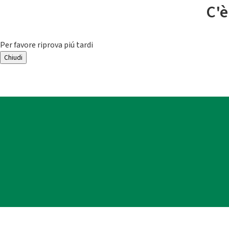
C'è
Per favore riprova piú tardi
Chiudi