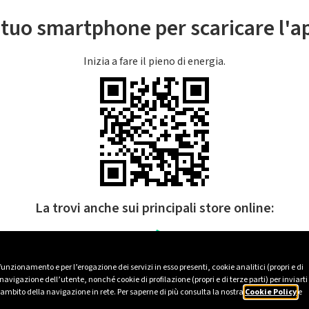
l tuo smartphone per scaricare l'
Inizia a fare il pieno di energia.
La trovi anche sui principali store online:
 funzionamento e per l’erogazione dei servizi in esso presenti, cookie analitici (propri e di
avigazione dell’utente, nonché cookie di profilazione (propri e di terze parti) per inviarti
’ambito della navigazione in rete. Per saperne di più consulta la nostra
Cookie Policy
e