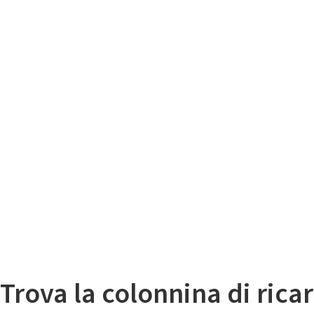
Il
Mappa colonnine di ricarica auto elettriche
Trova la colonnina di ricar