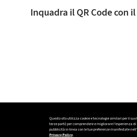
Inquadra il QR Code con i
Questo sito utilizza cookie e tecnologie similari per il suo
terze parti) per comprendere e migliorare l’esperienza di n
pubblicità in linea con le tue preferenze manifestate nell
Privacy Policy
.