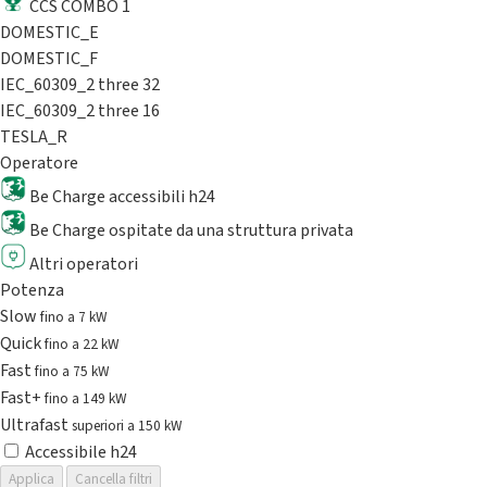
CCS COMBO 1
DOMESTIC_E
DOMESTIC_F
IEC_60309_2 three 32
IEC_60309_2 three 16
TESLA_R
Operatore
Be Charge accessibili h24
Be Charge ospitate da una struttura privata
Altri operatori
Potenza
Slow
fino a 7 kW
Quick
fino a 22 kW
Fast
fino a 75 kW
Fast+
fino a 149 kW
Ultrafast
superiori a 150 kW
Accessibile h24
Applica
Cancella filtri