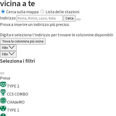
vicina a te
Cerca sulla mappa
Lista delle stazioni
Indirizzo
Cerca
Prova a inserire un indirizzo più preciso.
Digita e seleziona l'indirizzo per trovare le colonnine disponibili
Trova la colonnina piú vicina
Filtri
Filtri
Seleziona i filtri
Presa
TYPE 2
CCS COMBO
CHAdeMO
TYPE 1