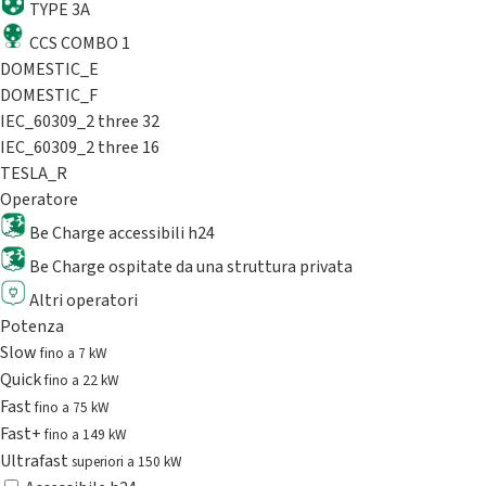
TYPE 3A
CCS COMBO 1
DOMESTIC_E
DOMESTIC_F
IEC_60309_2 three 32
IEC_60309_2 three 16
TESLA_R
Operatore
Be Charge accessibili h24
Be Charge ospitate da una struttura privata
Altri operatori
Potenza
Slow
fino a 7 kW
Quick
fino a 22 kW
Fast
fino a 75 kW
Fast+
fino a 149 kW
Ultrafast
superiori a 150 kW