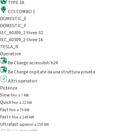
TYPE 3A
CCS COMBO 1
DOMESTIC_E
DOMESTIC_F
IEC_60309_2 three 32
IEC_60309_2 three 16
TESLA_R
Operatore
Be Charge accessibili h24
Be Charge ospitate da una struttura privata
Altri operatori
Potenza
Slow
fino a 7 kW
Quick
fino a 22 kW
Fast
fino a 75 kW
Fast+
fino a 149 kW
Ultrafast
superiori a 150 kW