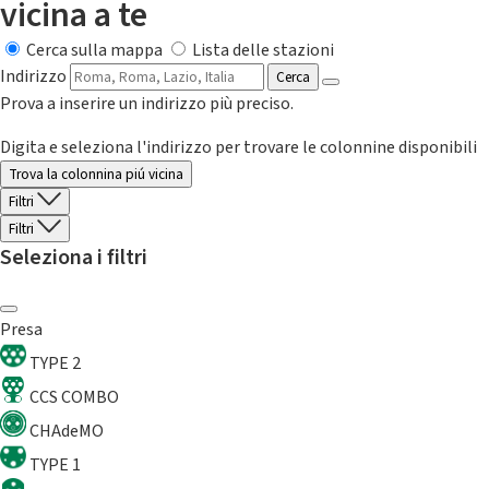
vicina a te
Cerca sulla mappa
Lista delle stazioni
Indirizzo
Cerca
Prova a inserire un indirizzo più preciso.
Digita e seleziona l'indirizzo per trovare le colonnine disponibili
Trova la colonnina piú vicina
Filtri
Filtri
Seleziona i filtri
Presa
TYPE 2
CCS COMBO
CHAdeMO
TYPE 1