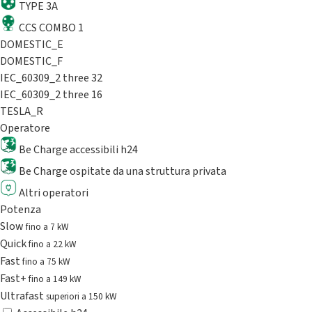
TYPE 3A
CCS COMBO 1
DOMESTIC_E
DOMESTIC_F
IEC_60309_2 three 32
IEC_60309_2 three 16
TESLA_R
Operatore
Be Charge accessibili h24
Be Charge ospitate da una struttura privata
Altri operatori
Potenza
Slow
fino a 7 kW
Quick
fino a 22 kW
Fast
fino a 75 kW
Fast+
fino a 149 kW
Ultrafast
superiori a 150 kW