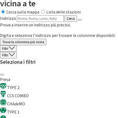
vicina a te
Cerca sulla mappa
Lista delle stazioni
Indirizzo
Cerca
Prova a inserire un indirizzo più preciso.
Digita e seleziona l'indirizzo per trovare le colonnine disponibili
Trova la colonnina piú vicina
Filtri
Filtri
Seleziona i filtri
Presa
TYPE 2
CCS COMBO
CHAdeMO
TYPE 1