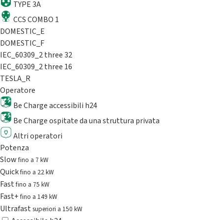
TYPE 3A
CCS COMBO 1
DOMESTIC_E
DOMESTIC_F
IEC_60309_2 three 32
IEC_60309_2 three 16
TESLA_R
Operatore
Be Charge accessibili h24
Be Charge ospitate da una struttura privata
Altri operatori
Potenza
Slow
fino a 7 kW
Quick
fino a 22 kW
Fast
fino a 75 kW
Fast+
fino a 149 kW
Ultrafast
superiori a 150 kW