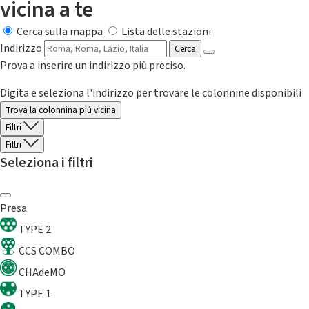
vicina a te
Cerca sulla mappa
Lista delle stazioni
Indirizzo
Cerca
Prova a inserire un indirizzo più preciso.
Digita e seleziona l'indirizzo per trovare le colonnine disponibili
Trova la colonnina piú vicina
Filtri
Filtri
Seleziona i filtri
Presa
TYPE 2
CCS COMBO
CHAdeMO
TYPE 1