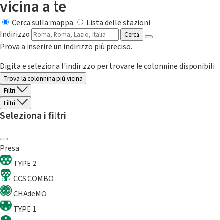
vicina a te
Cerca sulla mappa
Lista delle stazioni
Indirizzo
Cerca
Prova a inserire un indirizzo più preciso.
Digita e seleziona l'indirizzo per trovare le colonnine disponibili
Trova la colonnina piú vicina
Filtri
Filtri
Seleziona i filtri
Presa
TYPE 2
CCS COMBO
CHAdeMO
TYPE 1