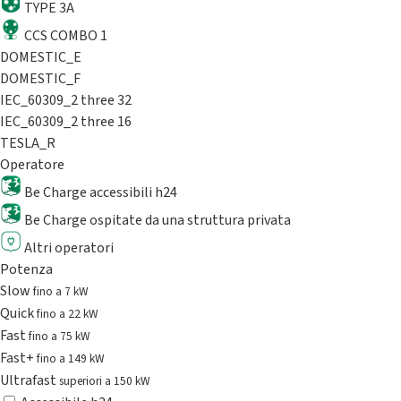
TYPE 3A
CCS COMBO 1
DOMESTIC_E
DOMESTIC_F
IEC_60309_2 three 32
IEC_60309_2 three 16
TESLA_R
Operatore
Be Charge accessibili h24
Be Charge ospitate da una struttura privata
Altri operatori
Potenza
Slow
fino a 7 kW
Quick
fino a 22 kW
Fast
fino a 75 kW
Fast+
fino a 149 kW
Ultrafast
superiori a 150 kW