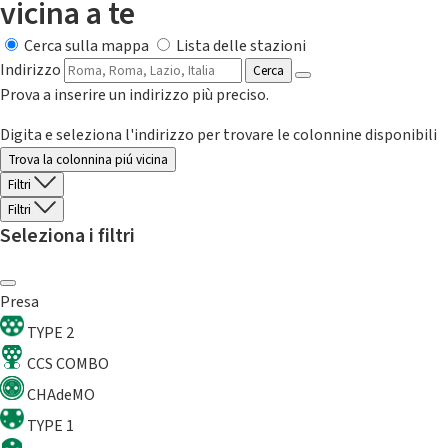
vicina a te
Cerca sulla mappa
Lista delle stazioni
Indirizzo
Cerca
Prova a inserire un indirizzo più preciso.
Digita e seleziona l'indirizzo per trovare le colonnine disponibili
Trova la colonnina piú vicina
Filtri
Filtri
Seleziona i filtri
Presa
TYPE 2
CCS COMBO
CHAdeMO
TYPE 1