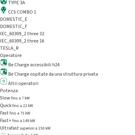
TYPE 3A
CCS COMBO 1
DOMESTIC_E
DOMESTIC_F
IEC_60309_2 three 32
IEC_60309_2 three 16
TESLA_R
Operatore
Be Charge accessibili h24
Be Charge ospitate da una struttura privata
Altri operatori
Potenza
Slow
fino a 7 kW
Quick
fino a 22 kW
Fast
fino a 75 kW
Fast+
fino a 149 kW
Ultrafast
superiori a 150 kW