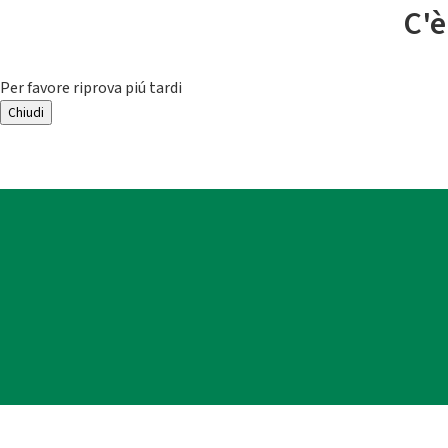
C'è
Per favore riprova piú tardi
Chiudi