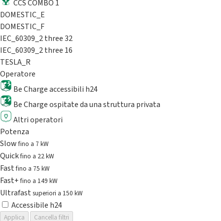
CCS COMBO 1
DOMESTIC_E
DOMESTIC_F
IEC_60309_2 three 32
IEC_60309_2 three 16
TESLA_R
Operatore
Be Charge accessibili h24
Be Charge ospitate da una struttura privata
Altri operatori
Potenza
Slow
fino a 7 kW
Quick
fino a 22 kW
Fast
fino a 75 kW
Fast+
fino a 149 kW
Ultrafast
superiori a 150 kW
Accessibile h24
Applica
Cancella filtri