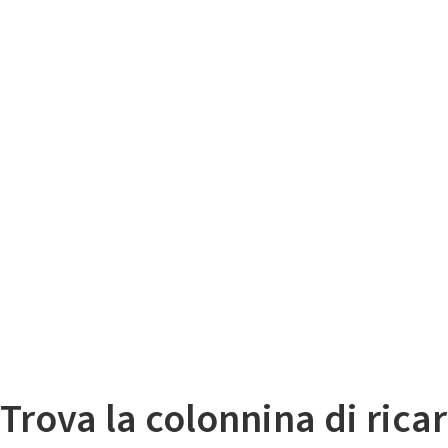
Il
Mappa colonnine di ricarica auto elettriche
Trova la colonnina di ricar