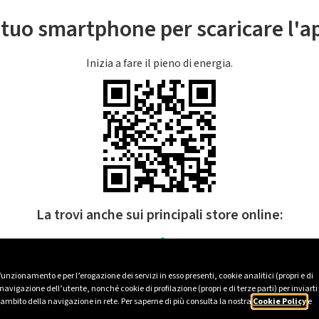
l tuo smartphone per scaricare l'
Inizia a fare il pieno di energia.
La trovi anche sui principali store online:
 funzionamento e per l’erogazione dei servizi in esso presenti, cookie analitici (propri e di
avigazione dell’utente, nonché cookie di profilazione (propri e di terze parti) per inviarti
’ambito della navigazione in rete. Per saperne di più consulta la nostra
Cookie Policy
e