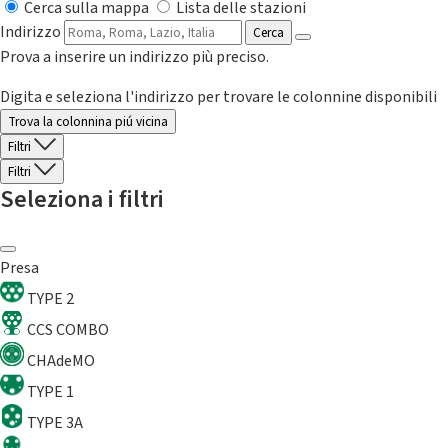
Cerca sulla mappa
Lista delle stazioni
Indirizzo
Cerca
Prova a inserire un indirizzo più preciso.
Digita e seleziona l'indirizzo per trovare le colonnine disponibili
Trova la colonnina piú vicina
Filtri
Filtri
Seleziona i filtri
Presa
TYPE 2
CCS COMBO
CHAdeMO
TYPE 1
TYPE 3A