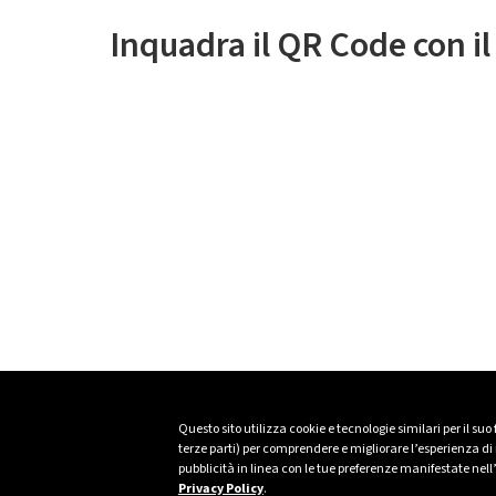
Inquadra il QR Code con i
Questo sito utilizza cookie e tecnologie similari per il suo
terze parti) per comprendere e migliorare l’esperienza di n
pubblicità in linea con le tue preferenze manifestate nell
Privacy Policy
.