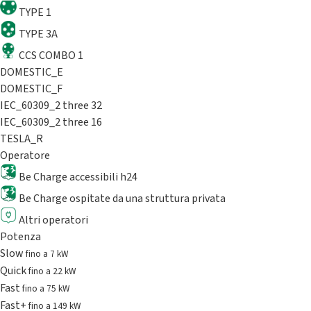
TYPE 1
TYPE 3A
CCS COMBO 1
DOMESTIC_E
DOMESTIC_F
IEC_60309_2 three 32
IEC_60309_2 three 16
TESLA_R
Operatore
Be Charge accessibili h24
Be Charge ospitate da una struttura privata
Altri operatori
Potenza
Slow
fino a 7 kW
Quick
fino a 22 kW
Fast
fino a 75 kW
Fast+
fino a 149 kW