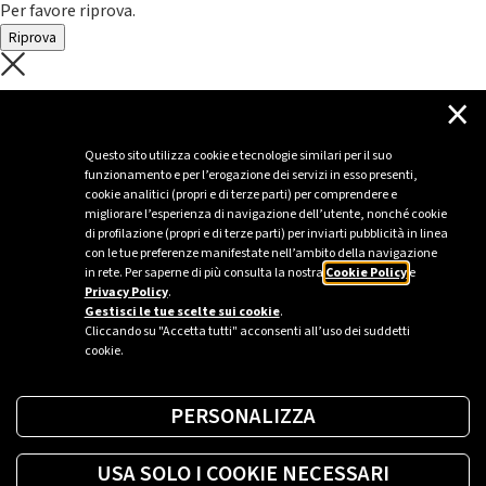
Per favore riprova.
Riprova
C'è un problema con il recupero dei
×
dati.
Questo sito utilizza cookie e tecnologie similari per il suo
funzionamento e per l’erogazione dei servizi in esso presenti,
Per favore riprova piú tardi
cookie analitici (propri e di terze parti) per comprendere e
migliorare l’esperienza di navigazione dell’utente, nonché cookie
Chiudi
di profilazione (propri e di terze parti) per inviarti pubblicità in linea
con le tue preferenze manifestate nell’ambito della navigazione
in rete. Per saperne di più consulta la nostra
Cookie Policy
e
Privacy Policy
.
Sei un’azienda o una PA?
Gestisci le tue scelte sui cookie
.
Cliccando su "Accetta tutti" acconsenti all’uso dei suddetti
cookie.
Trova la soluzione più giusta per te.
PERSONALIZZA
Richiedi una colonnina
USA SOLO I COOKIE NECESSARI