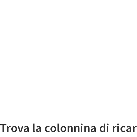
Il
Mappa colonnine di ricarica auto elettriche
Trova la colonnina di ricar