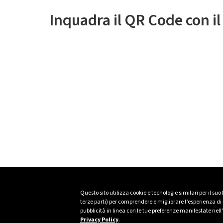
Inquadra il QR Code con i
Questo sito utilizza cookie e tecnologie similari per il suo
terze parti) per comprendere e migliorare l’esperienza di n
pubblicità in linea con le tue preferenze manifestate nell
Privacy Policy
.