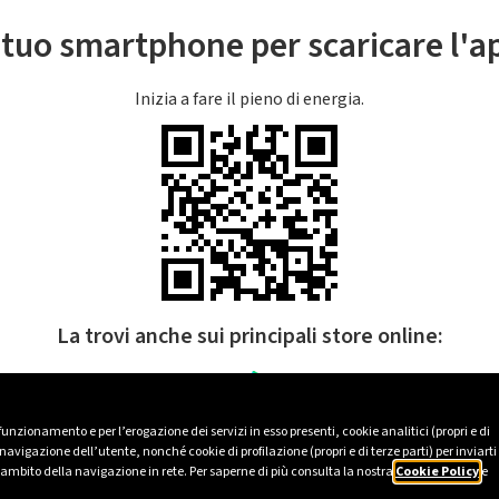
l tuo smartphone per scaricare l'
Inizia a fare il pieno di energia.
La trovi anche sui principali store online:
 funzionamento e per l’erogazione dei servizi in esso presenti, cookie analitici (propri e di
avigazione dell’utente, nonché cookie di profilazione (propri e di terze parti) per inviarti
’ambito della navigazione in rete. Per saperne di più consulta la nostra
Cookie Policy
e