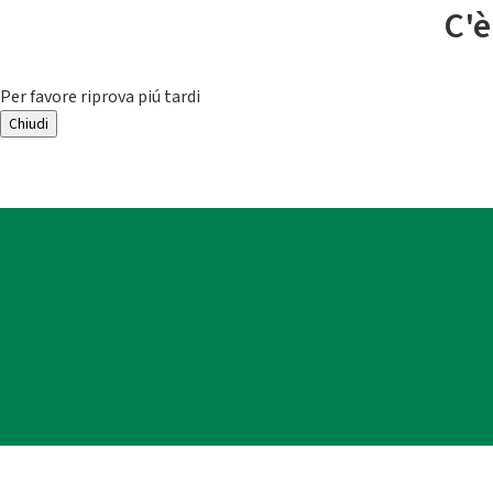
C'è
Per favore riprova piú tardi
Chiudi