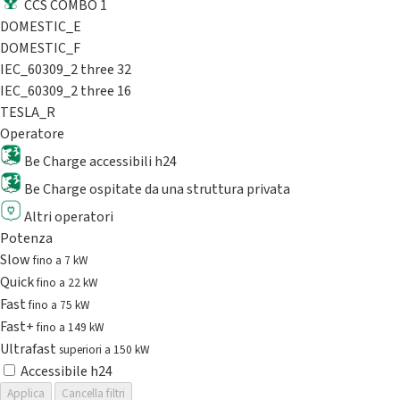
CCS COMBO 1
DOMESTIC_E
DOMESTIC_F
IEC_60309_2 three 32
IEC_60309_2 three 16
TESLA_R
Operatore
Be Charge accessibili h24
Be Charge ospitate da una struttura privata
Altri operatori
Potenza
Slow
fino a 7 kW
Quick
fino a 22 kW
Fast
fino a 75 kW
Fast+
fino a 149 kW
Ultrafast
superiori a 150 kW
Accessibile h24
Applica
Cancella filtri