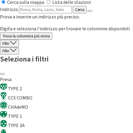
Cerca sulla mappa
Lista delle stazioni
Indirizzo
Cerca
Prova a inserire un indirizzo più preciso.
Digita e seleziona l'indirizzo per trovare le colonnine disponibili
Trova la colonnina piú vicina
Filtri
Filtri
Seleziona i filtri
Presa
TYPE 2
CCS COMBO
CHAdeMO
TYPE 1
TYPE 3A