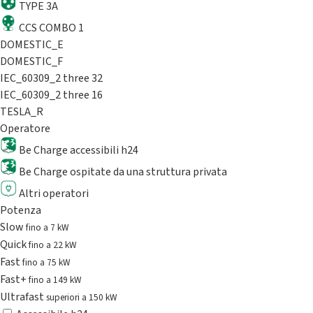
TYPE 3A
CCS COMBO 1
DOMESTIC_E
DOMESTIC_F
IEC_60309_2 three 32
IEC_60309_2 three 16
TESLA_R
Operatore
Be Charge accessibili h24
Be Charge ospitate da una struttura privata
Altri operatori
Potenza
Slow
fino a 7 kW
Quick
fino a 22 kW
Fast
fino a 75 kW
Fast+
fino a 149 kW
Ultrafast
superiori a 150 kW