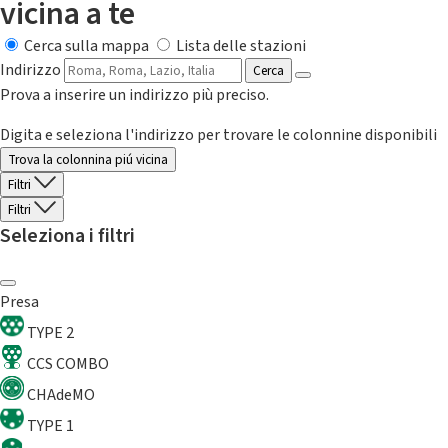
vicina a te
Cerca sulla mappa
Lista delle stazioni
Indirizzo
Cerca
Prova a inserire un indirizzo più preciso.
Digita e seleziona l'indirizzo per trovare le colonnine disponibili
Trova la colonnina piú vicina
Filtri
Filtri
Seleziona i filtri
Presa
TYPE 2
CCS COMBO
CHAdeMO
TYPE 1