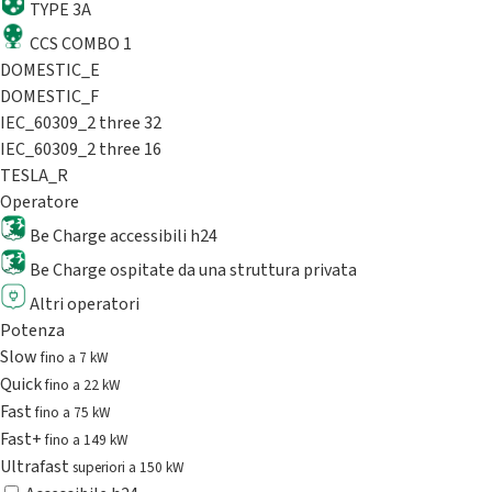
TYPE 3A
CCS COMBO 1
DOMESTIC_E
DOMESTIC_F
IEC_60309_2 three 32
IEC_60309_2 three 16
TESLA_R
Operatore
Be Charge accessibili h24
Be Charge ospitate da una struttura privata
Altri operatori
Potenza
Slow
fino a 7 kW
Quick
fino a 22 kW
Fast
fino a 75 kW
Fast+
fino a 149 kW
Ultrafast
superiori a 150 kW