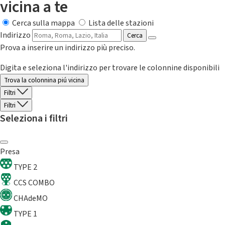
vicina a te
Cerca sulla mappa
Lista delle stazioni
Indirizzo
Cerca
Prova a inserire un indirizzo più preciso.
Digita e seleziona l'indirizzo per trovare le colonnine disponibili
Trova la colonnina piú vicina
Filtri
Filtri
Seleziona i filtri
Presa
TYPE 2
CCS COMBO
CHAdeMO
TYPE 1