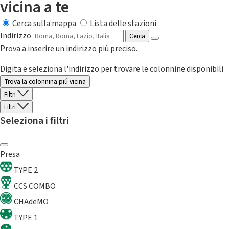
vicina a te
Cerca sulla mappa
Lista delle stazioni
Indirizzo
Cerca
Prova a inserire un indirizzo più preciso.
Digita e seleziona l'indirizzo per trovare le colonnine disponibili
Trova la colonnina piú vicina
Filtri
Filtri
Seleziona i filtri
Presa
TYPE 2
CCS COMBO
CHAdeMO
TYPE 1