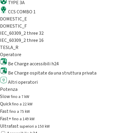
TYPE 3A
CCS COMBO 1
DOMESTIC_E
DOMESTIC_F
IEC_60309_2 three 32
IEC_60309_2 three 16
TESLA_R
Operatore
Be Charge accessibili h24
Be Charge ospitate da una struttura privata
Altri operatori
Potenza
Slow
fino a 7 kW
Quick
fino a 22 kW
Fast
fino a 75 kW
Fast+
fino a 149 kW
Ultrafast
superiori a 150 kW