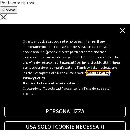
Per favore riprova.
Riprova
C'è un problema con il recupero dei
×
dati.
Questo sito utilizza cookie e tecnologie similari per il suo
funzionamento e per l’erogazione dei servizi in esso presenti,
Per favore riprova piú tardi
cookie analitici (propri e di terze parti) per comprendere e
migliorare l’esperienza di navigazione dell’utente, nonché cookie
Chiudi
di profilazione (propri e di terze parti) per inviarti pubblicità in linea
con le tue preferenze manifestate nell’ambito della navigazione
in rete. Per saperne di più consulta la nostra
Cookie Policy
e
Privacy Policy
.
Sei un’azienda o una PA?
Gestisci le tue scelte sui cookie
.
Cliccando su "Accetta tutti" acconsenti all’uso dei suddetti
cookie.
Trova la soluzione più giusta per te.
PERSONALIZZA
Richiedi una colonnina
USA SOLO I COOKIE NECESSARI