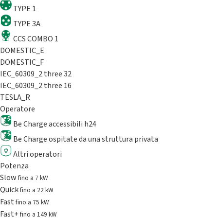
TYPE 1
TYPE 3A
CCS COMBO 1
DOMESTIC_E
DOMESTIC_F
IEC_60309_2 three 32
IEC_60309_2 three 16
TESLA_R
Operatore
Be Charge accessibili h24
Be Charge ospitate da una struttura privata
Altri operatori
Potenza
Slow
fino a 7 kW
Quick
fino a 22 kW
Fast
fino a 75 kW
Fast+
fino a 149 kW